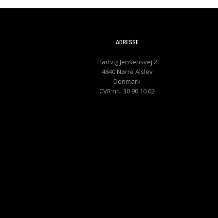
ADRESSE
Hartvig Jensensvej 2
4840 Nørre Alslev
Denmark
CVR nr.: 30 90 10 02