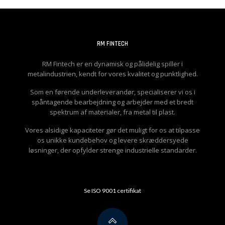
RM FINTECH
RM Fintech er en dynamisk og pålidelig spiller i
metalindustrien, kendt for vores kvalitet og punktlighed.
Som en førende underleverandør, specialiserer vi os i
spåntagende bearbejdning og arbejder med et bredt
spektrum af materialer, fra metal til plast.
Vores alsidige kapaciteter gør det muligt for os at tilpasse
os unikke kundebehov og levere skræddersyede
løsninger, der opfylder strenge industrielle standarder.
Se ISO 9001 certifikat