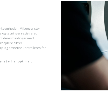
irksomheden. Vi lægger stor
 og tegninger registreret,
amt deres bindinger med
rbejdere sikrer
 nøje og emnerne kontrolleres for
er at vi har optimalt