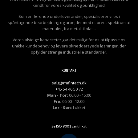
kendt for vores kvalitet og punktlighed.
Som en førende underleverandør, specialiserer vi os i
spåntagende bearbejdning og arbejder med et bredt spektrum af
materialer, fra metal til plast.
Vores alsidige kapaciteter gør det muligt for os at tilpasse os
unikke kundebehov og levere skræddersyede løsninger, der
opfylder strenge industrielle standarder.
KONTAKT
salg@rmfintech.dk
+45 54 46 50 72
Man - Tor:
06:00 - 15:00
Fre:
06:00 - 12:00
Lør - Søn:
Lukket
Se ISO 9001 certifikat