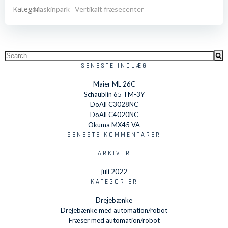
Kategori
Maskinpark
Vertikalt fræsecenter
Search
for:
SENESTE INDLÆG
Maier ML 26C
Schaublin 65 TM-3Y
DoAll C3028NC
DoAll C4020NC
Okuma MX45 VA
SENESTE KOMMENTARER
ARKIVER
juli 2022
KATEGORIER
Drejebænke
Drejebænke med automation/robot
Fræser med automation/robot