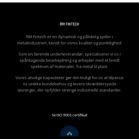
RM FINTECH
RM Fintech er en dynamisk og pålidelig spiller i
metalindustrien, kendt for vores kvalitet og punktlighed.
Som en førende underleverandør, specialiserer vi os i
spåntagende bearbejdning og arbejder med et bredt
spektrum af materialer, fra metal til plast.
Vores alsidige kapaciteter gør det muligt for os at tilpasse
os unikke kundebehov og levere skræddersyede
løsninger, der opfylder strenge industrielle standarder.
Se ISO 9001 certifikat