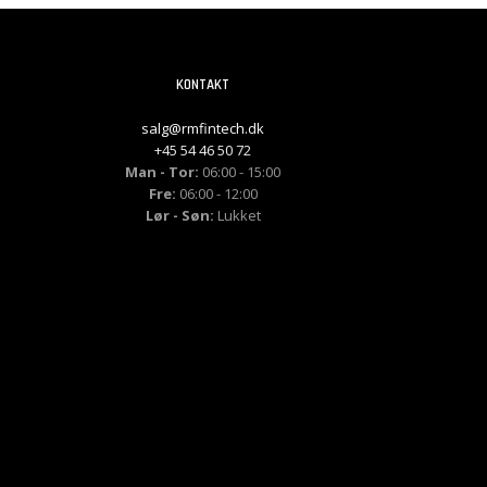
KONTAKT
salg@rmfintech.dk
+45 54 46 50 72
Man - Tor:
06:00 - 15:00
Fre:
06:00 - 12:00
Lør - Søn:
Lukket