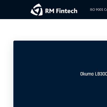
Videre
til
ISO 9001 Cer
indhold
Okuma LB300