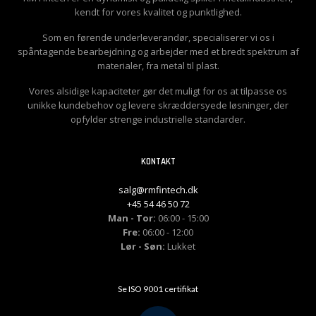
kendt for vores kvalitet og punktlighed.
Som en førende underleverandør, specialiserer vi os i
spåntagende bearbejdning og arbejder med et bredt spektrum af
materialer, fra metal til plast.
Vores alsidige kapaciteter gør det muligt for os at tilpasse os
unikke kundebehov og levere skræddersyede løsninger, der
opfylder strenge industrielle standarder.
KONTAKT
salg@rmfintech.dk
+45 54 46 50 72
Man - Tor:
06:00 - 15:00
Fre:
06:00 - 12:00
Lør - Søn:
Lukket
Se ISO 9001 certifikat