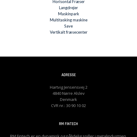
Horisontal Fræser
Langdrejer
Maskinpark
Multitasking maskine
Save
Vertikalt fræsecenter
ADRESSE
Hartvig Jensensvej 2
4840 Nørre Alslev
Denmark
CVR nr.: 30 90 10 02
RM FINTECH
RM Fintech er en dynamisk og pålidelig spiller i metalindustrien,