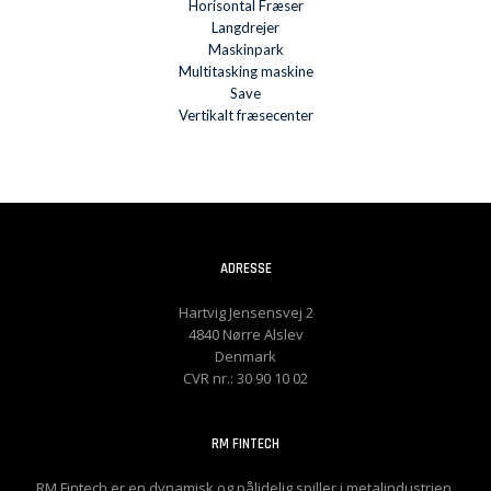
Horisontal Fræser
Langdrejer
Maskinpark
Multitasking maskine
Save
Vertikalt fræsecenter
ADRESSE
Hartvig Jensensvej 2
4840 Nørre Alslev
Denmark
CVR nr.: 30 90 10 02
RM FINTECH
RM Fintech er en dynamisk og pålidelig spiller i metalindustrien,