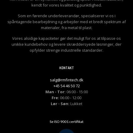
kendt for vores kvalitet og punktlighed.
Som en førende underleverandør, specialiserer vi os i
spåntagende bearbejdning og arbejder med et bredt spektrum af
materialer, fra metal til plast.
Vores alsidige kapaciteter gør det muligt for os at tilpasse os
unikke kundebehov og levere skræddersyede løsninger, der
opfylder strenge industrielle standarder.
KONTAKT
salg@rmfintech.dk
+45 54 46 50 72
Man - Tor:
06:00 - 15:00
Fre:
06:00 - 12:00
Lør - Søn:
Lukket
Se ISO 9001 certifikat